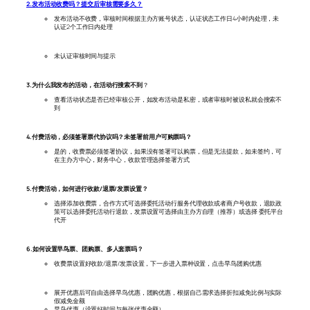
2.发布活动收费吗？提交后审核需要多久？
发布活动不收费，审核时间根据主办方账号状态，认证状态工作日4小时内处理，未
认证2个工作日内处理
未认证审核时间与提示
3.为什么我发布的活动，在活动行搜索不到
？
查看活动状态是否已经审核公开，如发布活动是私密，或者审核时被设私就会搜索不
到
4.付费活动，必须签署票代协议吗？未签署前用户可购票吗？
是的，收费票必须签署协议，如果没有签署可以购票，但是无法提款，如未签约，可
在主办方中心，财务中心，收款管理选择签署方式
5.付费活动，如何进行收款/退票/发票设置？
选择添加收费票，合作方式可选择委托活动行服务代理收款或者商户号收款，退款政
策可以选择委托活动行退款，发票设置可选择由主办方自理（推荐）或选择 委托平台
代开
6.如何设置早鸟票、团购票、多人套票吗？
收费票设置好收款/退票/发票设置，下一步进入票种设置，点击早鸟团购优惠
展开优惠后可自由选择早鸟优惠，团购优惠，根据自己需求选择折扣减免比例与实际
假减免金额
早鸟优惠（设置好时间与每张优惠金额）