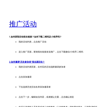
推广活动
1.如何获取活动报名链接？如何下载二维码及小程序码？
我的活动列表，点击推广活动
进入推广页面，复制报名链接发送推广，点击下载微信/小程序二维码
2.如何邀请“历史参加者”报名新活动？
我的活动列表页面，在对应的活动选择邀请参加者
点击添加邀请
下拉选择历史活动名单添加邀请者
点击下一步，编辑短信内容，或者默认文案，点击确认发送
也可以选择输入手机号或者心动犹豫者（心动犹豫者：指收藏未报名、订单取消或超