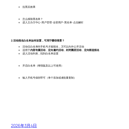
拉黑后效果
怎么移除黑名单？
进入主办方中心-用户管理-全部用户-黑名单-点击解封
2.活动报名白名单如何设置，可用于哪些情景？
活动仅白名单内手机号才能报名，又可以向外公开活动
适用于
内部专属活动
，
定向邀约活动
，
封闭圈层活动
，
定向筛选报名
进入活动列表，找到白名单设置
开启白名单（增强版及以上可使用）
输入手机号保存即可（单个添加或者批量复制）
2026年3月4日