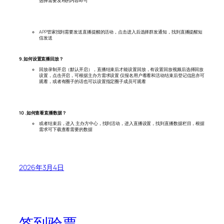
选择需要发布的内容即可
APP管家找到需要发送直播提醒的活动，点击进入后选择群发通知，找到直播提醒短
信发送
9.如何设置直播回放？
回放录制开启（默认开启），直播结束后才能设置回放，有设置回放视频后选择回放
设置，点击开启，可根据主办方需求设置 仅报名用户看看和活动结束后登记信息亦可
观看，或者有圈子的话也可以设置指定圈子成员可观看
10 .如何查看直播数据？
或者结束后，进入 主办方中心，找到活动，进入直播设置，找到直播数据栏目，根据
需求可下载查看需要的数据
2026年3月4日
签到验票