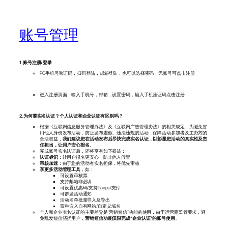
账号管理
1.账号注册/登录
PC手机号验证码，扫码登陆，邮箱登陆，也可以选择密码，无账号可点击注册
进入注册页面，输入手机号，邮箱，设置密码，输入手机验证码点击注册
2.为何要实名认证？个人认证和企业认证有区别吗？
根据《互联网信息服务管理办法》及《互联网广告管理办法》的相关规定，为避免冒
用他人身份发布活动，防止发布虚假、违法违规的活动，保障活动参加者及主办方的
合法权益，
我们建议您在活动发布后尽快完成实名认证，以彰显您活动的真实性及责
任担当，让用户安心报名
。
完成账号实名认证后，还将享有如下权益：
认证标识
：让用户报名更安心，防止他人假冒
审核加速
：由于您的活动有实名担保，将优先审核
享更多活动管理工具
，如：
可设置审核票
支持邮箱非必填
可设置优惠码/支持Paypal支付
可群发活动通知
活动名单批量导入及导出
票种嵌入自有网站/自定义域名
个人和企业实名认证的主要差异是“营销短信”功能的使用，由于运营商监管要求，避
免乱发短信骚扰用户，
营销短信功能仅限完成“企业认证“的账号使用
。