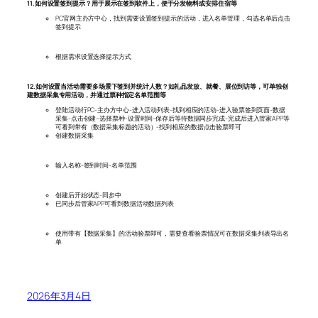
11.如何设置签到提示？用于展示在签到软件上，便于分发物料或安排住宿等
PC官网主办方中心，找到需要设置签到提示的活动，进入名单管理，勾选名单后点击
签到提示
根据需求设置选择提示方式
12.如何设置当活动需要多场景下签到并统计人数？如礼品发放、就餐、展位到访等，可单独创
建数据采集专用活动，并通过票种指定名单范围等
登陆活动行PC-主办方中心-进入活动列表-找到相应的活动-进入验票签到页面-数据
采集-点击创建–选择票种-设置时间-保存后等待数据同步完成-完成后进入管家APP等
可看到带有（数据采集标题的活动）-找到相应的数据点击验票即可
创建数据采集
输入名称-签到时间-名单范围
创建后开始状态-同步中
已同步后管家APP可看到数据活动数据列表
使用带有【数据采集】的活动验票即可，需要查看验票情况可在数据采集列表导出名
单
2026年3月4日