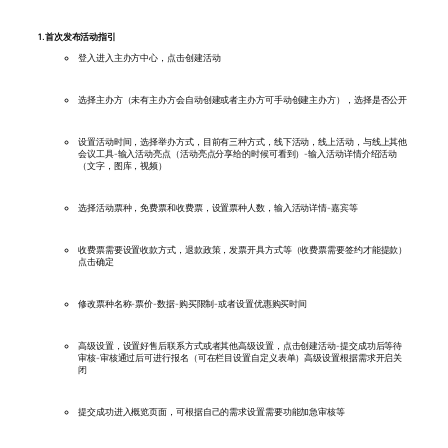
1.首次发布活动指引
登入进入主办方中心，点击创建活动
选择主办方（未有主办方会自动创建或者主办方可手动创建主办方），选择是否公开
设置活动时间，选择举办方式，目前有三种方式，线下活动，线上活动，与线上其他
会议工具-输入活动亮点（活动亮点分享给的时候可看到）-输入活动详情介绍活动
（文字，图库，视频）
选择活动票种，免费票和收费票，设置票种人数，输入活动详情-嘉宾等
收费票需要设置收款方式，退款政策，发票开具方式等（收费票需要签约才能提款）
点击确定
修改票种名称-票价-数据-购买限制-或者设置优惠购买时间
高级设置，设置好售后联系方式或者其他高级设置，点击创建活动-提交成功后等待
审核-审核通过后可进行报名（可在栏目设置自定义表单）高级设置根据需求开启关
闭
提交成功进入概览页面，可根据自己的需求设置需要功能加急审核等