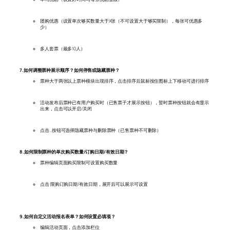
团购优惠（设置单次够买数量大于X张（不可设置大于够买限制），每张可优惠多
少）
多人套票（最多10人）
7.如何调整票种展示顺序？如何停售或隐藏票种？
票种大于两张以上票种模块出现排序，点击排序后鼠标按住图标上下移动可进行排序
活动发布后票种已有用户购买时（已售票子才展示按钮），暂时票种按钮就会有显示
出来，点击可以开启/关闭
点击…按钮可选择隐藏票种与删除票种（已售票种不可删除）
8.如何限制票种的单次购买数量/订购日期/有效日期？
票种编辑页面购买限制可设置购买数量
点击 限购订购日期/有效日期，展开后可以展示可设置
9.如何自定义活动报名表单？如何设置必填项？
编辑活动页面，点击添加栏位