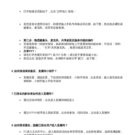
打开链接后页面如下，点击“立即加入”按钮：
若您是首次使用活动行，则需您输入手机号和验证码注册，如下图，然后按步骤完成
摄像头、麦克风、话筒等设备检测。
第三步：熟悉摄像头、麦克风、共享桌面及隐身功能的操作
页面底部有一排操作按钮，鼠标移动到按钮上可查看按钮功能名称，可尝试「关闭/
开启摄像头」、「打开/关闭麦克风」，检查功能是否正常。
共享PPT：
请先打开您要共享的PPT 或 PDF 文档（ 请注意不要将其最小化）
然后点击 “桌面共享”按钮，在弹框中选择分享“窗口”，如下图：
6.如何添加演讲嘉宾、直播间小助手？
直播设置，基础设置，下拉找到演讲嘉宾，小助手添加，点击添加，输入嘉宾姓名或
者昵称，小助手输入手机号保存
7.已报名的参加者如何进入直播间？
通过活动详情页，点击进入直播间按钮进入
通过APP/小程序进入我的页面，点击待参加，找到活动，点击进入直播间
8.如何群发通知，提醒已报名用户进入直播间？
PC进入主办方中心，进入相应的活动名单管理页面，点击群发通知，选择直播提醒，