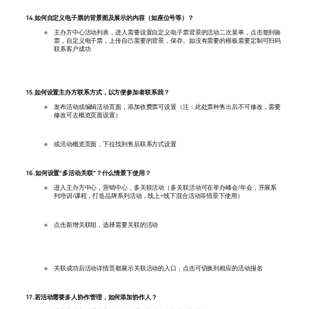
14.如何自定义电子票的背景图及展示的内容（如座位号等）？
主办方中心活动列表，进入需要设置自定义电子票背景的活动二次菜单，点击签到验
票，自定义电子票，上传自己需要的背景，保存。如没有需要的模板需要定制可扫码
联系客户成功
15.如何设置主办方联系方式，以方便参加者联系我？
发布活动或编辑活动页面，添加收费票可设置（注：此处票种售出后不可修改，需要
修改可去概览页面设置）
或活动概览页面，下拉找到售后联系方式设置
16.如何设置“多活动关联”？什么情景下使用？
进入主办方中心，营销中心，多关联活动（多关联活动可在举办峰会/年会，开展系
列培训/课程，打造品牌系列活动，线上+线下混合活动等情景下使用）
点击新增关联组，选择需要关联的活动
关联成功后活动详情页都展示关联活动的入口，点击可切换到相应的活动报名
17.若活动需要多人协作管理，如何添加协作人？