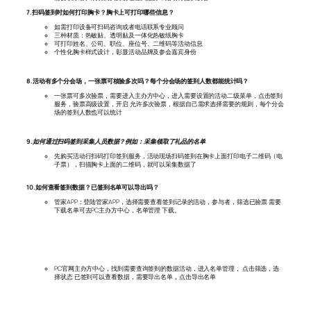
7.扫码签到时如何打印胸卡？胸卡上可打印哪些信息？
如需打印设备可扫码咨询或者电话联系专业顾问
三种材质：热敏贴、透明贴及一体化热敏纸胸卡
可打印姓名、公司、职位、座位号、二维码等活动信息
个性化胸卡样式设计，彰显活动品牌及参会嘉宾身份
8.活动有多个分会场，一张票可核验多次吗？每个分会场的签到人数都能统计吗？
一张票可多次验票，需要进入主办方中心，进入需要设置的活动二级菜单，点击签到
服务，验票高级设置，开启 允许多次验票，根据自己需求选择需要的规则，每个分会
场的签到人数也可以统计
9.如何通过扫码签到采集人员数据？例如：采集领取了礼品的名单
先购买活动行扫码打印签到服务，活动现场扫码签到在胸卡上面打印电子二维码（电
子票），扫描胸卡上面的二维码，就可以采集数据了
10.如何查看签到数据？已签到名单可以导出吗？
管家APP：登陆管家APP，选择需要查看签到记录的活动，参与者，筛选已验票 需要
下载名单可去PC主办方中心，名单管理 下载。
PC官网主办方中心，找到需要查询签到的数据活动，进入名单管理， 点击筛选，选
择状态 已签到可以查看数据，需要导出名单，点击导出名单