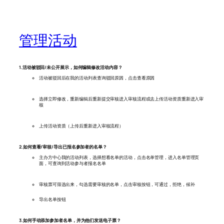
管理活动
1.活动被驳回/未公开展示，如何编辑修改活动内容？
活动被驳回后在我的活动列表查询驳回原因，点击查看原因
选择立即修改，重新编辑后重新提交审核进入审核流程或去上传活动资质重新进入审
核
上传活动资质（上传后重新进入审核流程）
2.如何查看/审核/导出已报名参加者的名单？
主办方中心我的活动列表，选择想看名单的活动，点击名单管理，进入名单管理页
面，可查询到活动参与者报名名单
审核票可筛选出来，勾选需要审核的名单，点击审核按钮，可通过，拒绝，候补
导出名单按钮
3.如何手动添加参加者名单，并为他们发送电子票？