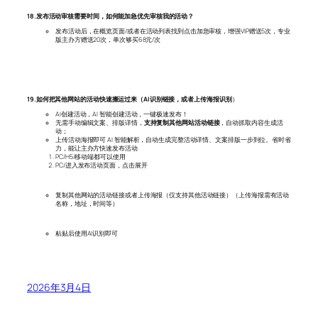
18.发布活动审核需要时间，如何能加急优先审核我的活动？
发布活动后，在概览页面/或者在活动列表找到点击加急审核，增强VIP赠送5次，专业
版主办方赠送20次，单次够买68元/次
19.如何把其他网站的活动快速搬运过来（AI识别链接，或者上传海报识别
）
AI创建活动，AI 智能创建活动，一键极速发布！
无需手动编辑文案、排版详情，
支持复制其他网站活动链接
，自动抓取内容生成活
动；
上传活动海报即可 AI 智能解析，自动生成完整活动详情、文案排版一步到位。省时省
力，能让主办方快速发布活动
PC/H5/移动端都可以使用
PC/进入发布活动页面，点击展开
复制其他网站的活动链接或者上传海报（仅支持其他活动链接）（上传海报需有活动
名称，地址，时间等）
粘贴后使用AI识别即可
2026年3月4日