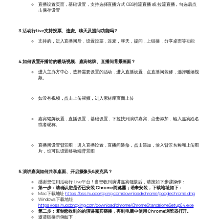
直播设置页面，基础设置，支持选择直播方式 OBS推流直播 或 拉流直播，勾选后点
击保存设置
3.活动行Live支持投票、连麦、聊天及提问功能吗？
支持的，进入直播间后，设置投票，连麦，聊天，提问，上链接，分享桌面等功能
4.如何设置开播前的暖场视频、嘉宾铭牌、直播间背景画面？
进入主办方中心，选择需要设置的活动，进入直播设置，点直播间装修，选择暖场视
频。
如没有视频，点击上传视频，进入素材库页面上传
嘉宾铭牌设置，直播设置，基础设置，下拉找到演讲嘉宾，点击添加，输入嘉宾姓名
或者昵称。
直播间设置背景图：进入直播设置，直播间装修，点击添加，输入背景名称和上传图
片，也可以设置移动端背景图
5.演讲嘉宾如何共享桌面、开启摄像头&麦克风？
感谢您使用活动行 Live平台！当您收到演讲嘉宾链接后，请按如下步骤操作：
第一步：请确认您是否已安装 Chrome浏览器；若未安装，下载地址如下：
Mac下载地址
https://oss.huodongxing.com/download/chrome/googlechrome.dmg
Windows下载地址
https://oss.huodongxing.com/download/chrome/ChromeStandaloneSetup64.exe
第二步：复制您
收到的的演讲嘉宾链接，
再
到电脑
中使用
Chrome
浏览器
打开。
邀请链接示例如下：