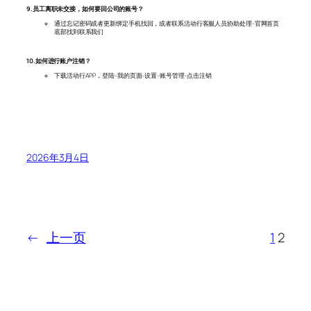
9.员工离职未交接，如何要回公司的账号？
通过忘记密码或者更新绑定手机找回，或者联系活动行客服人员协助处理-官网首页
底部找到联系我们
10.如何进行账户注销？
下载活动行APP，登陆-我的页面-设置-账号管理-点击注销
2026年3月4日
←
上一页
1
2