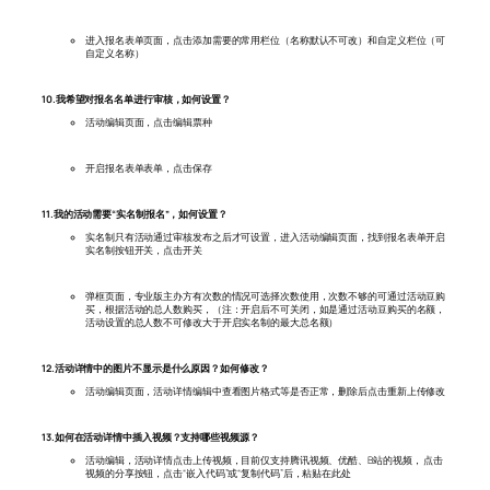
进入报名表单页面，点击添加需要的常用栏位（名称默认不可改）和自定义栏位（可
自定义名称）
10.我希望对报名名单进行审核，如何设置？
活动编辑页面，点击编辑票种
开启报名表单表单，点击保存
11.我的活动需要“实名制报名”，如何设置？
实名制只有活动通过审核发布之后才可设置，进入活动编辑页面，找到报名表单开启
实名制按钮开关，点击开关
弹框页面，专业版主办方有次数的情况可选择次数使用，次数不够的可通过活动豆购
买，根据活动的总人数购买，（注：开启后不可关闭，如是通过活动豆购买的名额，
活动设置的总人数不可修改大于开启实名制的最大总名额）
12.活动详情中的图片不显示是什么原因？如何修改？
活动编辑页面，活动详情编辑中查看图片格式等是否正常，删除后点击重新上传修改
13.如何在活动详情中插入视频？支持哪些视频源？
活动编辑，活动详情点击上传视频，目前仅支持腾讯视频、优酷、B站的视频， 点击
视频的分享按钮，点击“嵌入代码”或“复制代码”后，粘贴在此处