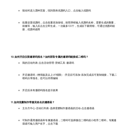
报名时进入票种页面，找到我有优惠码入口，点击输入优惠码
批量设置优惠码，点击批量添加按钮，按照弹框输入优惠码名称，需要生成的数量，
前缀等，输入后点击立即生成，一次最多100个，生成后下载明细，可通过优惠码链
接，优惠码使用
10.如何开启仅限邀请码报名？如何获取专属的邀请码链接或二维码？
我的活动列表-点击活动管理-营销工具-邀请码
开启邀请码（增强版及以上VIP权限）-开启后可添加-添加完成后可复制链接，下载二
维码分享报名，也可以停用编辑
开启后未有邀请码报名提示效果
11.如何批量制作带嘉宾姓名的邀请函？
主办方中心-活动行列表-选择需要制作邀请函的活动-点击邀请函
可制作通用邀请函和专属邀请函，二维码可选择微信二维码或小程序二维码，专属邀
请函可输入用户名字，点击下载